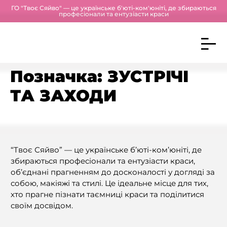
ГО "Твоє Сяйво" — це українське б'юті-ком'юніті, де збираються
професіонали та ентузіасти краси
Позначка:
ЗУСТРІЧІ
ТА ЗАХОДИ
“Твоє Сяйво” — це українське б’юті-ком’юніті, де
збираються професіонали та ентузіасти краси,
об’єднані прагненням до досконалості у догляді за
собою, макіяжі та стилі. Це ідеальне місце для тих,
хто прагне пізнати таємниці краси та поділитися
своїм досвідом.