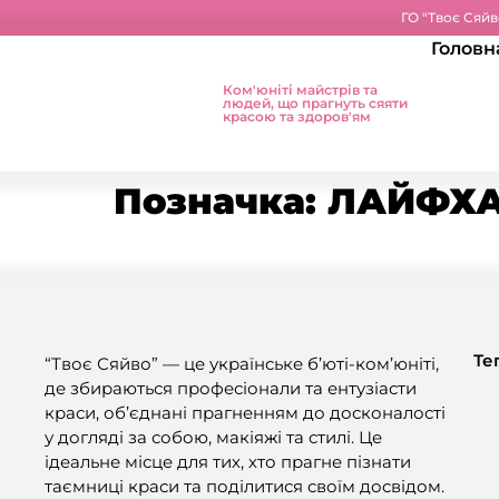
ГО "Твоє Сяйв
Головн
Ком'юніті майстрів та
людей, що прагнуть сяяти
красою та здоров'ям
Позначка:
ЛАЙФХ
Те
“Твоє Сяйво” — це українське б’юті-ком’юніті,
де збираються професіонали та ентузіасти
краси, об’єднані прагненням до досконалості
у догляді за собою, макіяжі та стилі. Це
ідеальне місце для тих, хто прагне пізнати
таємниці краси та поділитися своїм досвідом.