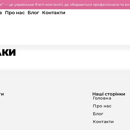
о" — це українське б'юті-ком'юніті, де збираються професіонали та ен
а
Про нас
Блог
Контакти
АКИ
ги
Наші сторінки
Головна
Про нас
Блог
Контакти